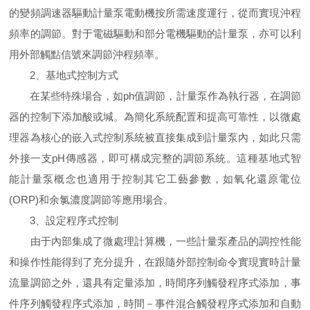
的變頻調速器驅動計量泵電動機按所需速度運行，從而實現沖程
頻率的調節。對于電磁驅動和部分電機驅動的計量泵，亦可以利
用外部觸點信號來調節沖程頻率。
2、基地式控制方式
在某些特殊場合，如ph值調節，計量泵作為執行器，在調節
器的控制下添加酸或堿。為簡化系統配置和提高可靠性，以微處
理器為核心的嵌入式控制系統被直接集成到計量泵內，如此只需
外接一支pH傳感器，即可構成完整的調節系統。這種基地式智
能計量泵概念也適用于控制其它工藝參數，如氧化還原電位
(ORP)和余氯濃度調節等應用場合。
3、設定程序式控制
由于內部集成了微處理計算機，一些計量泵產品的調控性能
和操作性能得到了充分提升，在跟隨外部控制命令實現實時計量
流量調節之外，還具有定量添加，時間序列觸發程序式添加，事
件序列觸發程序式添加，時間－事件混合觸發程序式添加和自動