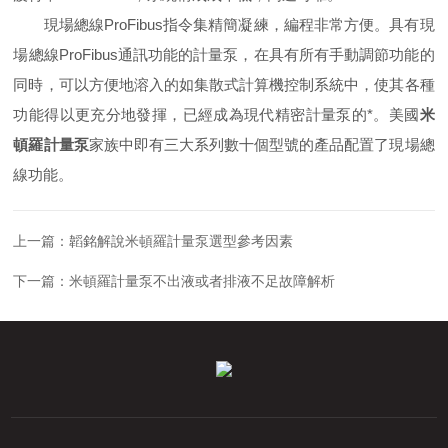
現場總線ProFibus指令集精簡凝練，編程非常方便。具有現
場總線ProFibus通訊功能的計量泵，在具有所有手動調節功能的
同時，可以方便地溶入的如集散式計算機控制系統中，使其各種
功能得以更充分地發揮，已經成為現代精密計量泵的*。美國
米
頓羅計量泵
家族中即有三大系列數十個型號的產品配置了現場總
線功能。
上一篇：
韜銘解說米頓羅計量泵選型參考因素
下一篇：
米頓羅計量泵不出液或者排液不足故障解析