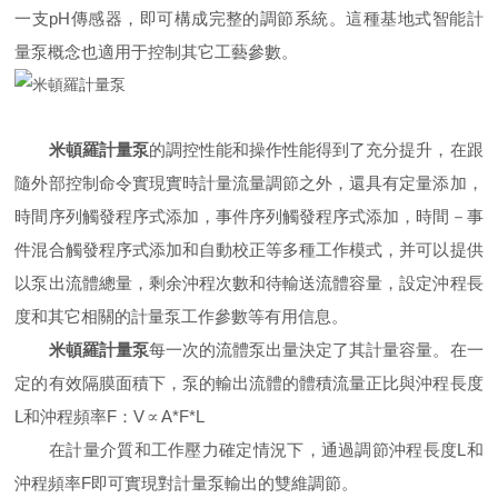
一支pH傳感器，即可構成完整的調節系統。這種基地式智能計
量泵概念也適用于控制其它工藝參數。
米頓羅計量泵
的調控性能和操作性能得到了充分提升，在跟
隨外部控制命令實現實時計量流量調節之外，還具有定量添加，
時間序列觸發程序式添加，事件序列觸發程序式添加，時間－事
件混合觸發程序式添加和自動校正等多種工作模式，并可以提供
以泵出流體總量，剩余沖程次數和待輸送流體容量，設定沖程長
度和其它相關的計量泵工作參數等有用信息。
米頓羅計量泵
每一次的流體泵出量決定了其計量容量。在一
定的有效隔膜面積下，泵的輸出流體的體積流量正比與沖程長度
L和沖程頻率F：V∝A*F*L
在計量介質和工作壓力確定情況下，通過調節沖程長度L和
沖程頻率F即可實現對計量泵輸出的雙維調節。