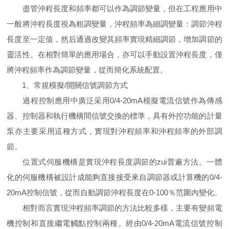
盡管沖程長度和頻率都可以作為調節變量，但在工程應用中
一般將沖程長度視為粗調變量，沖程頻率為細調變量：調節沖程
長度至一定值，然后通過改變其頻率實現精細調節，增加調節的
靈活性。在相對簡單的應用場合，亦可以手動設置沖程長度，僅
將沖程頻率作為調節變量，從而簡化系統配置。
1、常規模擬/開關信號調節方式
過程控制應用中廣泛采用0/4-20mA模擬電流信號作為傳感
器、控制器和執行機構間信號交換的標準，具有外控功能的計量
泵亦主要采用這種方式，實現對沖程頻率和沖程頻率的外部調
節。
位置式伺服機構是實現沖程長度調節的zui普遍方法。一體
化的伺服機構被設計成能夠直接接受來自調節器或計算機的0/4-
20mA控制信號，從而自動調節沖程長度在0-100％范圍內變化。
相對而言實現沖程頻率調節的方法比較多樣，主要有變頻電
機控制和直接繼電觸點控制兩種。經由0/4-20mA電流信號控制