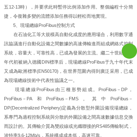
五12-13時），并要求此時暫停比例添加作用。整個編程十分簡
捷，令復雜多變的流體添加任務得以輕松而地實現。
5、現場總線ProFibus控制方式
在石油化工等大規模高自動化成度的應用場合，利用數字通
訊協議進行自動化設備之間數據的高速傳輸進而組成網絡式控制
系統，容量大，可靠性高，已成為發展的主流。繼二十世紀九十
年代初被納入德國DIN標準后，現場總線ProFibus于九十年代末
又成為歐洲標準(EN50170)，在世界范圍內得到廣泛采用，已成
為現場總線技術中代表性協議之一。
現場總線ProFibus由三種形勢組成。ProFibus－DP，
ProFibus－PA和ProFibus－FMS。其中ProFibus－
DP(Decentralized Periphery)定義為分散型外圍設備現場總線，
系專門為過程控制系統與分散的外圍設備之間高速數據信息交換
而設計的。其傳輸介質為雙絞線或光纖聯接的RS485傳輸制式，
波特率9.6-12Mb/s，系統構成成本低，高速可靠。