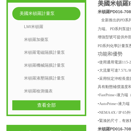
美國米頓羅
米頓羅PD016-7
美國米頓羅計量泵
全新推出的PD系
LMI米頓羅
力端。 PD系列泵
增強型號可提供外部
米頓羅加藥泵
PD系列化學計量
米頓羅電磁隔膜計量泵
功能和優勢
•
使用通用電源115-23
米頓羅機械隔膜計量泵
•
大流量可達7.57L/H(
米頓羅液壓隔膜計量泵
•
采用恒定沖程長度
具有動態補償溫度
米頓羅檢測儀表
•
FastPrime
液力端
™
•
AutoPrime
液力端
查看全部
™
•
NEMA 4X / 
•
緊湊的尺寸，有效
米頓羅PD016-7