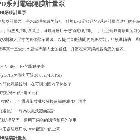
PD系列電磁隔膜計量泵
08NI隔膜計量泵
列加藥計量泵，是水處理領域的新*。 針對LMI受歡迎的P系列計量泵進行的升級
提供手動型及控制增強型，可無縫應用于您的處理控制。 手動型號無需繁瑣的計
控制和大尺寸的圖像顯示屏幕，以提供直觀訪問的高級功能，如校準輔助、系統和自
泵歷年來一直受到水處理專業人士的信任，并將在未來繼續贏得您的信賴。
0V, 50/60 Hz的驅動平臺
2GPH),大壓力可達30.6bar(450PSI)
的簡化流量控制，在可調范圍內保持校準
和電壓條件的*電子元件
（標配），可通過集成排放閥快速簡便地進行灌注
（選配），專為脫氣液體而設計
IP 65外殼結構堅固，適用于惡劣的環境和戶外使用
利用處理應用或OEM配置中的空間
08NI隔膜計量泵