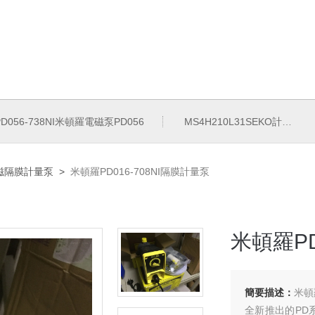
PD056-738NI米頓羅電磁泵PD056
MS4H210L31SEKO計量泵MS4H210L系列加藥泵
磁隔膜計量泵
>
米頓羅PD016-708NI隔膜計量泵
米頓羅PD
簡要描述：
米頓
全新推出的PD