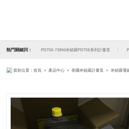
熱門關鍵詞：
PD756-738NI米頓羅PD756系列計量泵
當前位置：
首頁
>
產品中心
>
美國米頓羅計量泵
>
米頓羅電