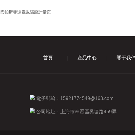
美國帕斯菲達電磁隔膜計量泵
首頁
產品中心
關于我
電子郵箱：
15921774549@163.com
公司地址：上海市奉賢區吳塘路459弄