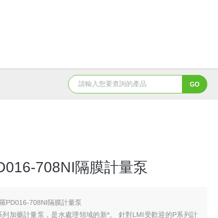
3-2610-51GF溶氧3-2610系列溶氧傳感器
016-708NI隔膜計量泵
羅PD016-708NI隔膜計量泵
系列加藥計量泵，是水處理領域的新*。 針對LMI受歡迎的P系列計