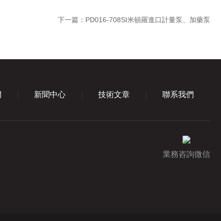
下一篇：
PD016-708SI米頓羅進口計量泵、加藥泵
們
新聞中心
技術文章
聯系我們
業務咨詢微信