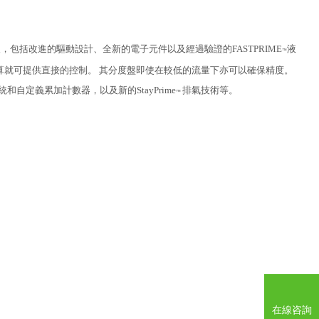
，包括改進的驅動設計、全新的電子元件以及經過驗證的FASTPRIME
液
™
算就可提供直接的控制。 其分度盤即使在較低的流量下亦可以確保精度。
定義累加計數器，以及新的StayPrime
排氣技術等。
™
在線咨詢