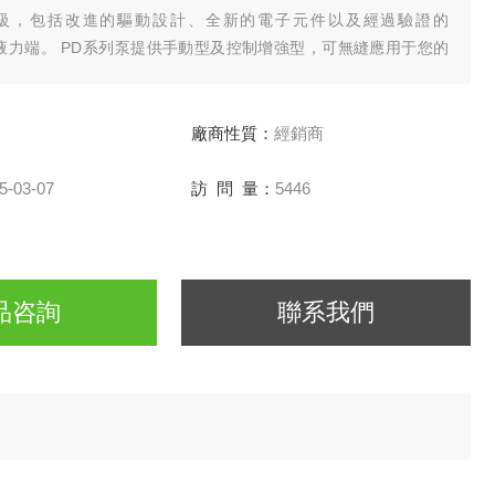
級，包括改進的驅動設計、全新的電子元件以及經過驗證的
ME™液力端。 PD系列泵提供手動型及控制增強型，可無縫應用于您的
廠商性質：
經銷商
5-03-07
訪 問 量：
5446
品咨詢
聯系我們