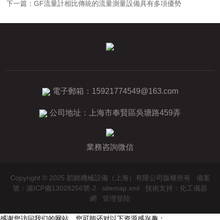
下一篇：
GF流量計相比傳統的流量測量設備具有多項優勢
電子郵箱：
15921774549@163.com
公司地址：上海市奉賢區吳塘路459弄
業務咨詢微信
Copyright © 2025 韜銘機械設備（上海）有限公司版權所有
備案
號：滬ICP備13028256號-2
sitemap.xml
技術支持：
化工儀器
網
管理登陸
感谢您访问我们的网站，您可能还对以下资源感兴趣：