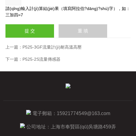
請(qǐng)輸入計(jì)算結(jié)果（填寫阿拉伯?dāng)?shù)字），如：
三加四=7
上一篇：
P525-3GF流量計(jì)耐高溫高壓
下一篇：
P525-2S流量傳感器
電子郵箱：
15921774549@163.com
公司地址：上海市奉賢區(qū)吳塘路459弄