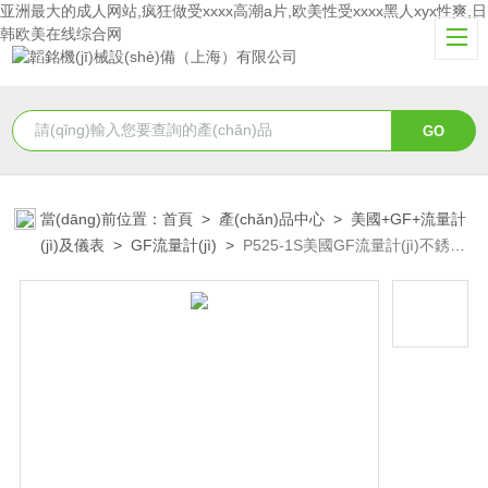
亚洲最大的成人网站,疯狂做受xxxx高潮a片,欧美性受xxxx黑人xyx性爽,日
韩欧美在线综合网
當(dāng)前位置：
首頁
>
產(chǎn)品中心
>
美國+GF+流量計
(jì)及儀表
>
GF流量計(jì)
>
P525-1S美國GF流量計(jì)不銹鋼
耐高溫高壓