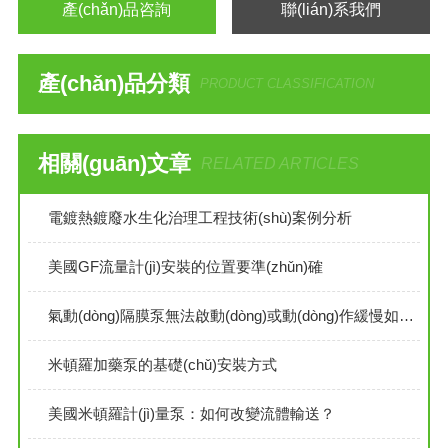
產(chǎn)品咨詢
聯(lián)系我們
產(chǎn)品分類
PRODUCT CLASSIFICATION
相關(guān)文章
RELATED ARTICLES
電鍍熱鍍廢水生化治理工程技術(shù)案例分析
美國GF流量計(jì)安裝的位置要準(zhǔn)確
氣動(dòng)隔膜泵無法啟動(dòng)或動(dòng)作緩慢如何處理
米頓羅加藥泵的基礎(chǔ)安裝方式
美國米頓羅計(jì)量泵：如何改變流體輸送？