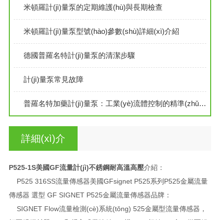
米頓羅計(jì)量泵的定期維護(hù)與長期檢查
米頓羅計(jì)量泵型號(hào)參數(shù)詳細(xì)介紹
德國普羅名特計(jì)量泵的清潔步驟
計(jì)量泵常見故障
普羅名特加藥計(jì)量泵：工業(yè)流體控制的精準(zhǔn)之翼
詳細(xì)介
紹
P525-1S美國GF流量計(jì)不銹鋼耐高溫高壓
介紹：
P525 316SS流量傳感器美國GFsignet P525系列P525金屬流量
傳感器 選型 GF SIGNET P525金屬流量傳感器品牌：
SIGNET Flow流量檢測(cè)系統(tǒng) 525金屬型流量傳感器，