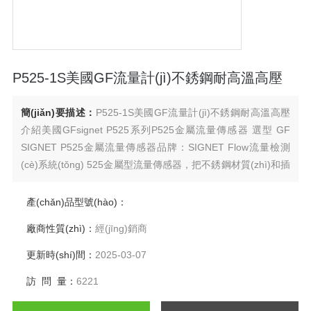
P525-1S美國GF流量計(jì)不銹鋼耐高溫高壓
簡(jiǎn)要描述：
P525-1S美國GF流量計(jì)不銹鋼耐高溫高壓
介紹美國GFsignet P525系列P525金屬流量傳感器 選型 GF
SIGNET P525金屬流量傳感器品牌：SIGNET Flow流量檢測
(cè)系統(tǒng) 525金屬型流量傳感器，把不銹鋼材質(zhì)和插
入式葉輪結(jié)構(gòu)相結(jié)合，從而組成了具有高可靠性
的傳感器。它可以適應(yīng)在高溫和高壓狀態(tài)下工作。鎢
產(chǎn)品型號(hào)：
碳合金的軸和FluoroloyB 材質(zhì)的軸承的耐磨性能，延長了
廠商性質(zhì)：
經(jīng)銷商
它的使用壽命。
更新時(shí)間：
2025-03-07
訪 問 量：
6221