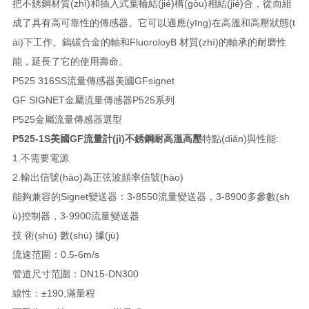
把不銹鋼材質(zhì)和插入式葉輪結(jié)構(gòu)相結(jié)合，從而組
成了具有高可靠性的傳感器。它可以適應(yīng)在高溫和高壓狀態(t
ài)下工作。鎢碳合金的軸和FluoroloyB 材質(zhì)的軸承的耐磨性
能，延長了它的使用壽命。
P525 316SS流量傳感器美國GFsignet
GF SIGNET金屬流量傳感器P525系列
P525金屬流量傳感器選型
P525-1S美國GF流量計(jì)不銹鋼耐高溫高壓
特點(diǎn)與性能:
1.不需要電源
2.輸出信號(hào)為正弦波頻率信號(hào)
能夠兼容的Signet變送器：3-8550流量變送器，3-8900多參數(sh
ù)控制器，3-9900流量變送器
技 術(shù) 數(shù) 據(jù)
流速范圍：0.5-6m/s
管道尺寸范圍：DN15-DN300
線性：±190,滿量程