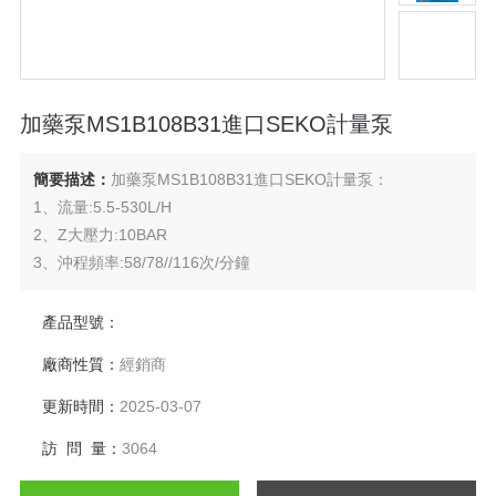
加藥泵MS1B108B31進口SEKO計量泵
簡要描述：
加藥泵MS1B108B31進口SEKO計量泵：
1、流量:5.5-530L/H
2、Z大壓力:10BAR
3、沖程頻率:58/78//116次/分鐘
4、隔膜直徑:64-165毫米
5、電機:標準電機0.18/0.25/0.37KW（防護等級為IP55）
產品型號：
6、沖程長度:2/4/6毫米
廠商性質：
經銷商
7、觸液端材質：PVC，PP，SS316
更新時間：
2025-03-07
訪 問 量：
3064