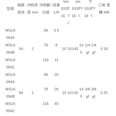
bar
psi
寸
隔膜
沖程長
沖程數 /
流量
三相 電
型號
SS3
P
SS3
PV
SS3
PV
直徑
度 mm
分鐘
L/H
機 KW
16
V
16
C
16
C
C
MS1A
58
5.5
06
A
4
MS1A
78
8
14
1/4
1/4
6
2
10
10
145
0.18
4
06
B
5
gf
gf
4
MS1A
116
11
06
C
4
MS1A
58
20
094A
MS1A
78
26
14
3/8
3/8
94
2
10
10
145
0.25
094B
5
gf
gf
MS1A
116
40
094C