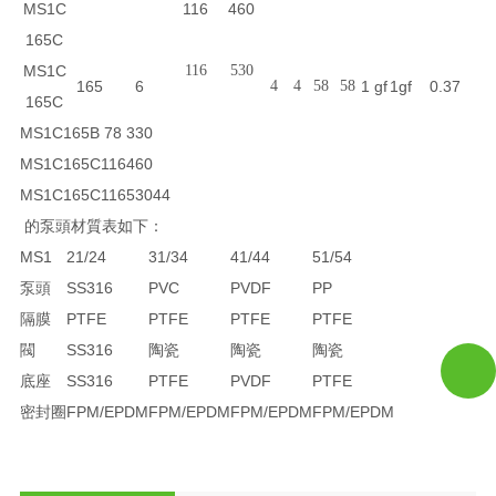
MS1C
116
460
165C
MS1C
116
530
165
6
4
4
58
58
1 gf
1gf
0.37
165C
MS1C165B
78
330
MS1C165C
116
460
MS1C165C
116
530
4
4
的泵頭材質表如下：
MS1
21/24
31/34
41/44
51/54
泵頭
SS316
PVC
PVDF
PP
隔膜
PTFE
PTFE
PTFE
PTFE
閥
SS316
陶瓷
陶瓷
陶瓷
底座
SS316
PTFE
PVDF
PTFE
密封圈
FPM/EPDM
FPM/EPDM
FPM/EPDM
FPM/EPDM