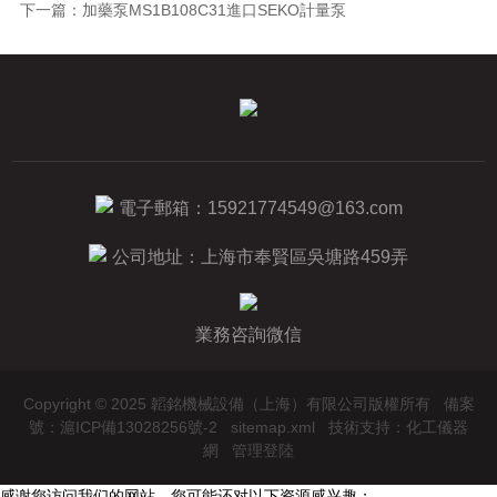
下一篇：
加藥泵MS1B108C31進口SEKO計量泵
電子郵箱：
15921774549@163.com
公司地址：上海市奉賢區吳塘路459弄
業務咨詢微信
Copyright © 2025 韜銘機械設備（上海）有限公司版權所有
備案
號：滬ICP備13028256號-2
sitemap.xml
技術支持：
化工儀器
網
管理登陸
感谢您访问我们的网站，您可能还对以下资源感兴趣：