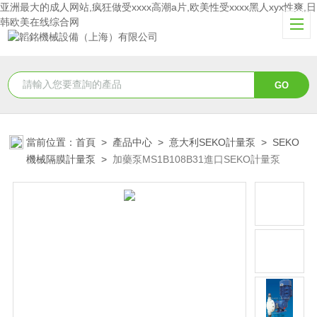
亚洲最大的成人网站,疯狂做受xxxx高潮a片,欧美性受xxxx黑人xyx性爽,日
韩欧美在线综合网
當前位置：
首頁
>
產品中心
>
意大利SEKO計量泵
>
SEKO
機械隔膜計量泵
>
加藥泵MS1B108B31進口SEKO計量泵