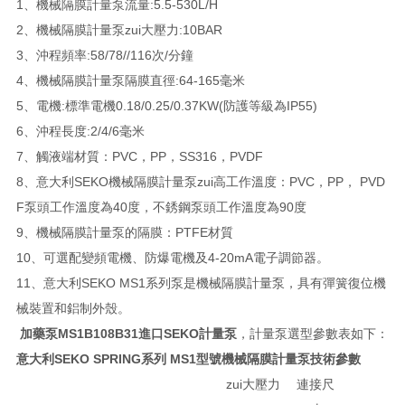
1、機械隔膜計量泵流量:5.5-530L/H
2、機械隔膜計量泵zui大壓力:10BAR
3、沖程頻率:58/78//116次/分鐘
4、機械隔膜計量泵隔膜直徑:64-165毫米
5、電機:標準電機0.18/0.25/0.37KW(防護等級為IP55)
6、沖程長度:2/4/6毫米
7、觸液端材質：PVC，PP，SS316，PVDF
8、意大利SEKO機械隔膜計量泵zui高工作溫度：PVC，PP， PVD
F泵頭工作溫度為40度，不銹鋼泵頭工作溫度為90度
9、機械隔膜計量泵的隔膜：PTFE材質
10、可選配變頻電機、防爆電機及4-20mA電子調節器。
11、意大利SEKO MS1系列泵是機械隔膜計量泵，具有彈簧復位機
械裝置和鋁制外殼。
加藥泵MS1B108B31進口SEKO計量泵
，計量泵選型參數表如下：
意大利SEKO SPRING系列 MS1型號機械隔膜計量泵技術參數
zui大壓力
連接尺